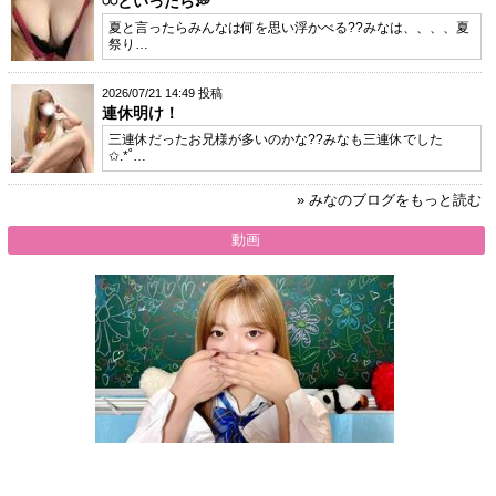
𓏸𓏸といったら💭
夏と言ったらみんなは何を思い浮かべる??みなは、、、、夏
祭り…
2026/07/21 14:49 投稿
連休明け！
三連休だったお兄様が多いのかな??みなも三連休でした
✩.*˚…
» みなのブログをもっと読む
動画