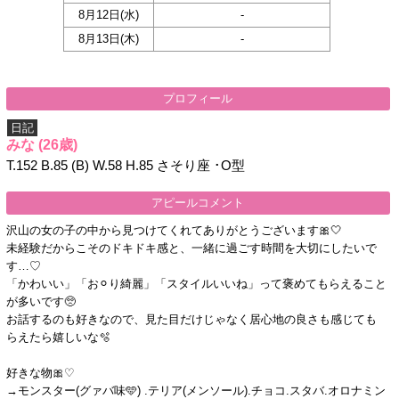
8月12日(
水
)
-
8月13日(
木
)
-
プロフィール
日記
みな
(26歳)
T.152 B.85 (B) W.58 H.85 さそり座 ･O型
アピールコメント
沢山の女の子の中から見つけてくれてありがとうございます🎀🤍
未経験だからこそのドキドキ感と、一緒に過ごす時間を大切にしたいで
す…♡
「かわいい」「お⚪︎り綺麗」「スタイルいいね」って褒めてもらえること
が多いです🥺
お話するのも好きなので、見た目だけじゃなく居心地の良さも感じても
らえたら嬉しいな🫧
好きな物🎀♡
→モンスター(グァバ味🩵) .テリア(メンソール).チョコ.スタバ.オロナミン