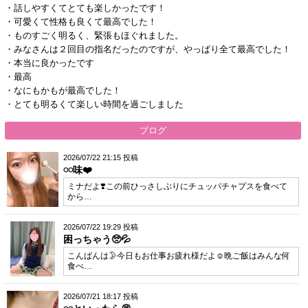
・話しやすくてとても楽しかったです！
・可愛くて性格も良くて最高でした！
・ものすごく明るく、緊張もほぐれました。
・みなさんは２回目の指名だったのですが、やっぱり全て最高でした！
・本当に良かったです
・最高
・なにもかもが最高でした！
・とても明るくて楽しい時間を過ごしました
ブログ
2026/07/22 21:15 投稿
𓏸𓏸味❤️
ミナだよ❣️この前ひっさしぶりにチュッパチャプスを食べて
から…
2026/07/22 19:29 投稿
困っちゃう🥺︎💦
こんばんは🌛今日もお仕事お疲れ様だよ☺️晩ご飯はみんな何
食べ…
2026/07/21 18:17 投稿