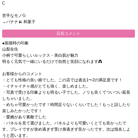
C
苦手なモノ💦
→バナナ🍌.和菓子
店長コメント
●面接時の印象
山梨在住
小柄で可愛らしいルックス・美白肌が魅力
明るく元気で一緒にいるだけで自然と笑顔になれます👸
お客様からのコメント
・とても性格の良い娘でした。この店では過去1〜2の満足度です！
・イチャイチャ感がとても強く、楽しめました。
・写真で受ける印象よりも明るい子でした。ノリも良くてついつい延長
しちゃいました。
・めちゃ可愛かったです！時間足りないくらいでした！もっと話したり
楽しみたかったです！
・愛嬌があり素敵でした
・パネルを見て選びました。パネルよりも可愛いくとても良かったで
す。プレイですが攻め過ぎず受け身過ぎず良かったです。次は指名しよ
うと思います。